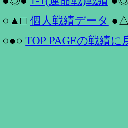
●◎●
1-1(運命戦)戦績
●◎
○▲□
個人戦績データ
●△
○●○
TOP PAGEの戦績に