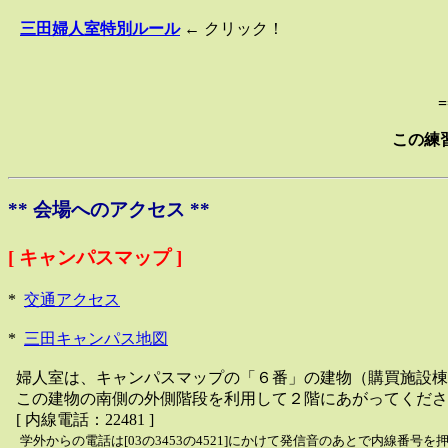
三田婦人室特別ルール
← クリック！
=
この練
** 会場へのアクセス **
[ キャンパスマップ ]
*
交通アクセス
*
三田キャンパス地図
婦人室は、キャンパスマップの「６番」の建物（購買施設棟
この建物の南側の外側階段を利用して２階にあがってくださ
[ 内線電話：22481 ]
学外からの電話は[03の3453の4521]にかけて発信音のあとで内線番号