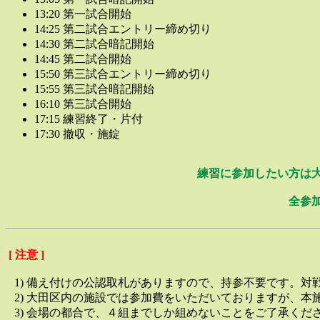
13:20 第一試合開始
14:25 第二試合エントリー締め切り
14:30 第二試合暗記開始
14:45 第二試合開始
15:50 第三試合エントリー締め切り
15:55 第三試合暗記開始
16:10 第三試合開始
17:15 練習終了・片付
17:30 撤収・施錠
練習に参加したい方は大
全参
[ 注意 ]
1) 備え付けの公認取札がありますので、持参不要です。対
2) 大田区内の施設では参加費をいただいておりますが、本
3) 会場の都合で、４組までしか組めないことをご了承くだ