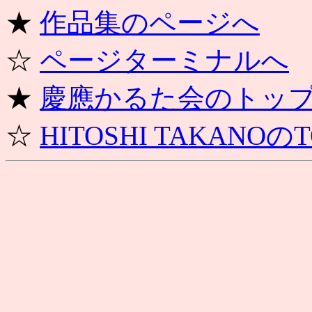
★
作品集のページへ
☆
ページターミナルへ
★
慶應かるた会のトッ
☆
HITOSHI TAKANOのT