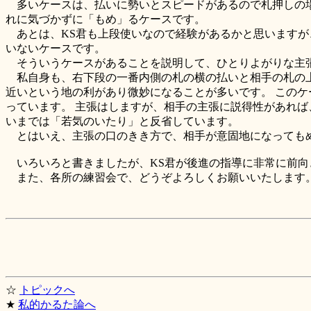
多いケースは、払いに勢いとスピードがあるので札押しの場
れに気づかずに「もめ」るケースです。
あとは、KS君も上段使いなので経験があるかと思いますが
いないケースです。
そういうケースがあることを説明して、ひとりよがりな主張
私自身も、右下段の一番内側の札の横の払いと相手の札の上
近いという地の利があり微妙になることが多いです。 このケ
っています。 主張はしますが、相手の主張に説得性があれば
いまでは「若気のいたり」と反省しています。
とはいえ、主張の口のきき方で、相手が意固地になってもめ
いろいろと書きましたが、KS君が後進の指導に非常に前向
また、各所の練習会で、どうぞよろしくお願いいたします
☆
トピックへ
★
私的かるた論へ