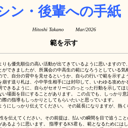
シン・後輩への手紙（
Hitoshi Takano Mar/2026
範を示す
りも優先順位の高い活動が出てきているように思いますので
ができましたが、所属会の中高生の範になろうとしている気
で、自分の背中を見せるというか、自らの行いで範を示すよ
崩す送り札は、小中学生相手には封印して、いわゆる攻めかる
明できるように、自らがセオリーにのっとった行動を示してほし
ない場面を目にすることがあります。 この点でも、しっかり意
の際の指導もしっかりとしてもらいたいと思っています。
うにしっかり伝えてください。 その延長になりますが、熱く
性を伝えてください。その前提は、払いの瞬間を目で追うこと
あるように思います。 指導するKS君も、範となるためには