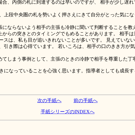
合、内側の札に到達するのは早いのですが、 相手が少し遅れ
、上段中央圏の札を勢いよく押さえにきて自分がとった気にな
にならないよう相手の主張も冷静に聞いて判断することを教
からの突きとのタイミングでもめることがあります。 相手は
ースは、私も目が追いきれないことが多いです。 見えていな
、引き際は心得ています。 若いころは、相手の口のきき方が
てしまう事例として、主張のときの冷静で相手を尊重した丁
きになっていることを心強く思います。指導者としても成長す
。
次の手紙へ
前の手紙へ
手紙シリーズのINDEXへ