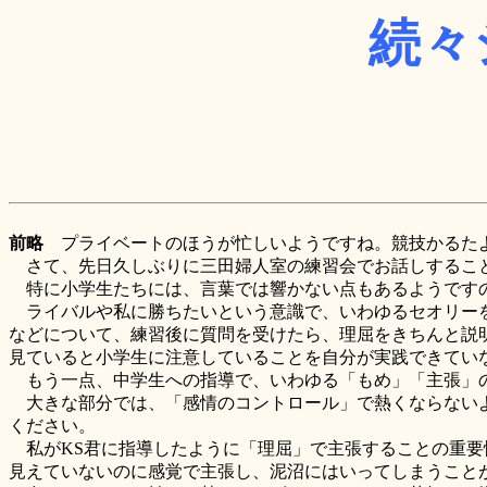
続々
前略
プライベートのほうが忙しいようですね。競技かるたよ
さて、先日久しぶりに三田婦人室の練習会でお話しすること
特に小学生たちには、言葉では響かない点もあるようですの
ライバルや私に勝ちたいという意識で、いわゆるセオリーを
などについて、練習後に質問を受けたら、理屈をきちんと説
見ていると小学生に注意していることを自分が実践できてい
もう一点、中学生への指導で、いわゆる「もめ」「主張」
大きな部分では、「感情のコントロール」で熱くならないよ
ください。
私がKS君に指導したように「理屈」で主張することの重要
見えていないのに感覚で主張し、泥沼にはいってしまうことが