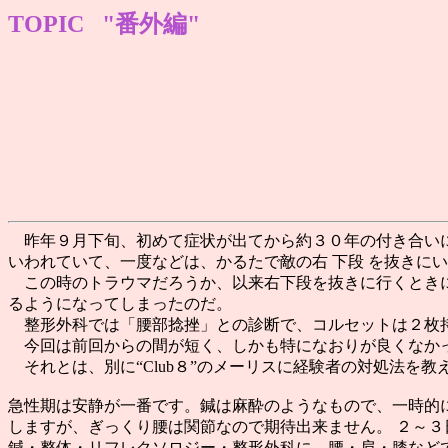
TOPIC "番外編"
昨年９月下旬、初めて症状が出てから約３０年の付き合いに
いわれていて、一度などは、かるたで敵の右 下段 を抜きに
この時のトラウマだろうか、以来右下段を抜きに行くときに、
るようになってしまったのだ。
整形外科では「腰部捻挫」との診断で、コルセットは２枚持
今回は前回からの間が短く、しかも特になおりが良くなかっ
それとは、別に“Club８”のメーリスに経験者の対処法を
急性期は安静が一番です。鍼は麻酔のようなもので、一時的に
しますが、ぎっくり腰は関節なので期待出来ません。 ２～
鍼・整体・リフレクソロジー・整形外科に、腰・肩・膝など