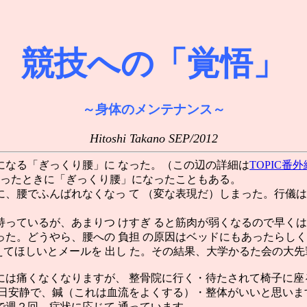
競技への「覚悟」
～身体のメンテナンス～
Hitoshi Takano SEP/2012
なる「ぎっくり腰」に なった。（この辺の詳細は
TOPIC番
いったときに「ぎっくり腰」になったこともある。
腰でふんばれなくなっ て （変な表現だ）しまった。行儀は
っているが、あまりつ けすぎ ると筋肉が弱くなるので早く
た。どうやら、腰への 負担 の原因はベッドにもあったらし
教えてほしいとメールを 出し た。その結果、大学かるた会の大
は痛くなくなりますが、 整骨院に行く・待たされて椅子に座
３日安静で、鍼（これは血流をよくする）・整体がいいと思いま
で週２回、症状に応じて 通っています。