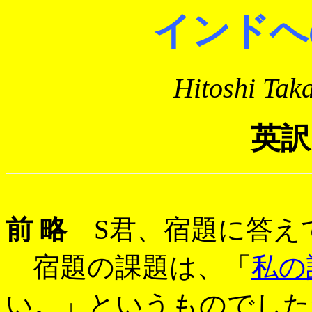
インドへ
Hitoshi T
英訳
前 略
S君、宿題に答え
宿題の課題は、「
私の
い。」というものでした